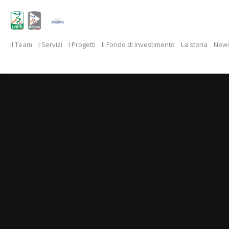
Il Team
I Servizi
I Progetti
Il Fondo di Investimento
La storia
New