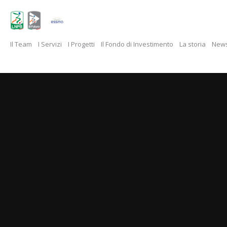
Il Team
I Servizi
I Progetti
Il Fondo di Investimento
La storia
New