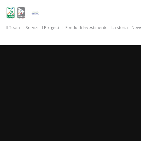
Il Team
I Servizi
I Progetti
Il Fondo di Investimento
La storia
New