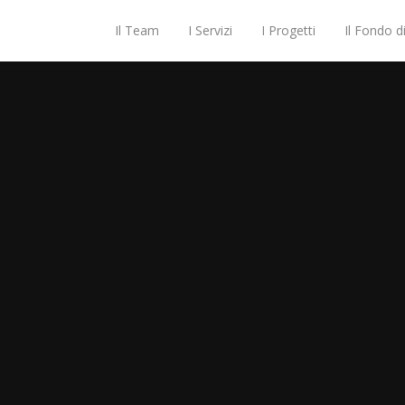
Il Team
I Servizi
I Progetti
Il Fondo d