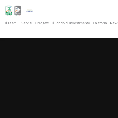
Il Team
I Servizi
I Progetti
Il Fondo di Investimento
La storia
New