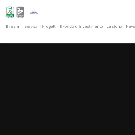
Il Team
I Servizi
I Progetti
Il Fondo di Investimento
La storia
New