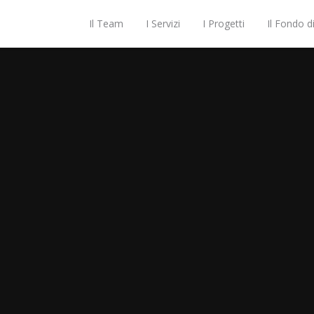
Il Team
I Servizi
I Progetti
Il Fondo d